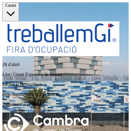
Català
28 d'abril
Lloc: Ciutat Esportiva de Blanes
La fira ja ha finalitzat
Benvinguts/des a la 19a Edició
TreballemGi - Blanes