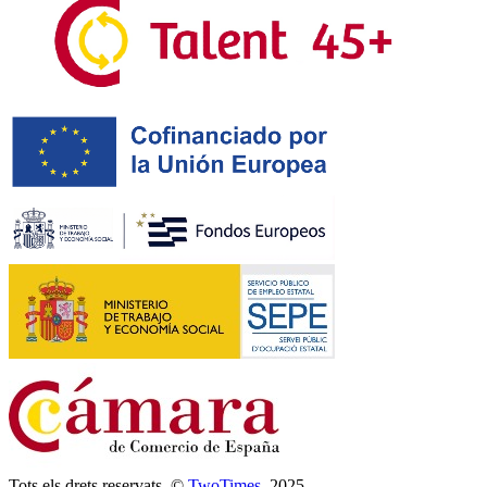
Tots els drets reservats. ©
TwoTimes
, 2025