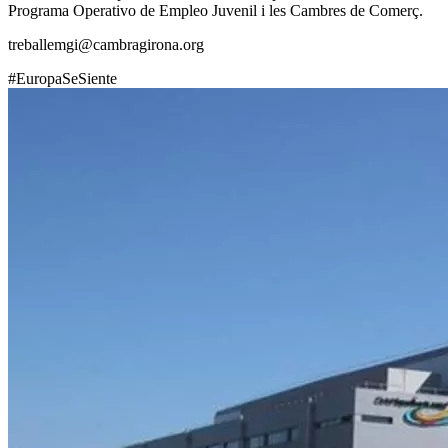
Programa Operativo de Empleo Juvenil i les Cambres de Comerç.
treballemgi@cambragirona.org
#EuropaSeSiente