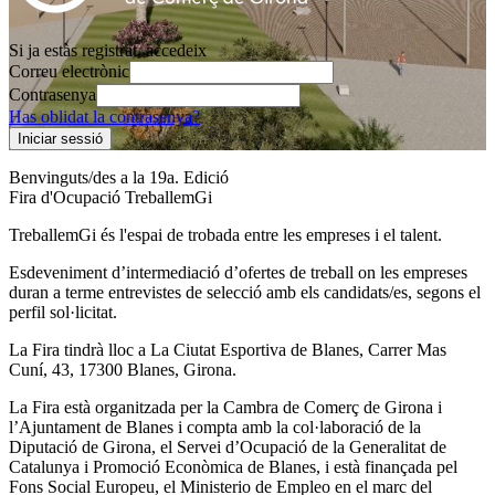
Si ja estàs registrat, accedeix
Correu electrònic
Contrasenya
Has oblidat la contrasenya?
Iniciar sessió
Benvinguts/des a la 19a. Edició
Fira d'Ocupació TreballemGi
TreballemGi és l'espai de trobada entre les empreses i el talent.
Esdeveniment d’intermediació d’ofertes de treball on les empreses
duran a terme entrevistes de selecció amb els candidats/es, segons el
perfil sol·licitat.
La Fira tindrà lloc a La Ciutat Esportiva de Blanes, Carrer Mas
Cuní, 43, 17300 Blanes, Girona.
La Fira està organitzada per la Cambra de Comerç de Girona i
l’Ajuntament de Blanes i compta amb la col·laboració de la
Diputació de Girona, el Servei d’Ocupació de la Generalitat de
Catalunya i Promoció Econòmica de Blanes, i està finançada pel
Fons Social Europeu, el Ministerio de Empleo en el marc del